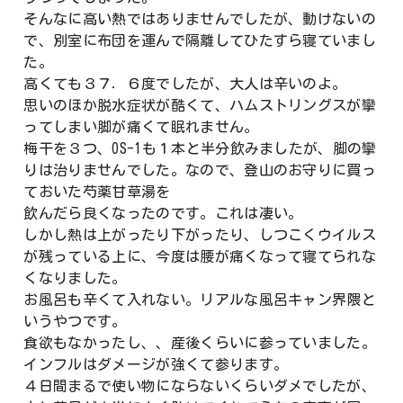
そんなに高い熱ではありませんでしたが、動けないの
で、別室に布団を運んで隔離してひたすら寝ていまし
た。
高くても３７．６度でしたが、大人は辛いのよ。
思いのほか脱水症状が酷くて、ハムストリングスが攣
ってしまい脚が痛くて眠れません。
梅干を３つ、OS-1も１本と半分飲みましたが、脚の攣
りは治りませんでした。なので、登山のお守りに買っ
ておいた芍薬甘草湯を
飲んだら良くなったのです。これは凄い。
しかし熱は上がったり下がったり、しつこくウイルス
が残っている上に、今度は腰が痛くなって寝てられな
くなりました。
お風呂も辛くて入れない。リアルな風呂キャン界隈と
いうやつです。
食欲もなかったし、、産後くらいに参っていました。
インフルはダメージが強くて参ります。
４日間まるで使い物にならないくらいダメでしたが、