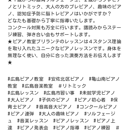
ノとリトミック、大人の方のプレピアノ、趣味のピア
ノ、認知症予防に脳トレピアノはいかがですか？
どなたも基礎から丁寧に指導いたします。
コンクール対策も万全に行います。譜読みからステー
ジ練習、弾き合い会もサポートします。
★ピアノ教室ブリランテのレッスンは４スタンス理論
を取り入れたユニークなピアノレッスンです。身体を
無理なく使い、自分に合った演奏方法をお伝えします
★
#広島ピアノ教室 #安佐北区ピアノ #亀山南ピアノ
教室 #広島音楽教室 ＃リトミック
#広島レッスン #広島市習い事 #未就学児ピアノ
#大人ピアノ #子供のピアノ #ピアノ初心者 #保
育士ピアノ #音高音大ピアノ #コンクールピアノ
#ピアノ連弾 #大人の趣味ピアノ #ソルフェージ
ュ #音楽レッスン #ピアノレッスン #ピアノ上
達 #ピアノ発表会 #ピアノ指導 #ピアノ練習 ＃