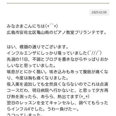
2025/12/18
みなさまこんにちは(*^^*)
広島市安佐北区亀山南のピアノ教室ブリランテです。
はい、標題の通りでございます。
インフルエンザにしっかり罹っていました(^///^)
先週の11日、不調とブログを書きながらやっぱりおか
しいなと思っていました。
喘息がとにかく酷い。咳き込みもあって腹筋が痛くな
り、今度は胸も痛くなりました。
吸入薬を追加しても全然良くならないのでこれは点滴
コースだわ、明日病院へ行かないと、と思って夕方再
び熱を測ったら、あらら、熱出てます(*_*)
翌日のレッスンを全てキャンセルし、調べてもらった
らインフルAでした。うわー負けたー。
うつってしまった。